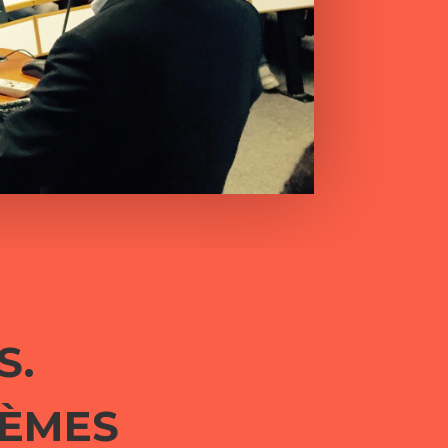
S.
LÈMES