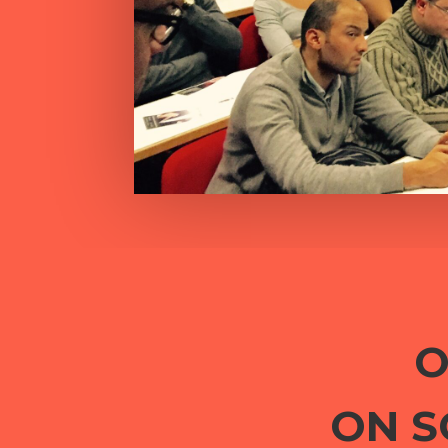
O
ON S